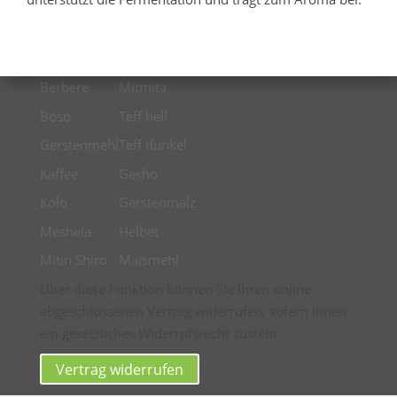
Berbere
Mitmita
Boso
Teff hell
Gerstenmehl
Teff dunkel
Kaffee
Gesho
Kolo
Gerstenmalz
Meshela
Helbet
Mitin Shiro
Maismehl
Über diese Funktion können Sie Ihren online
abgeschlossenen Vertrag widerrufen, sofern Ihnen
ein gesetzliches Widerrufsrecht zusteht.
Vertrag widerrufen