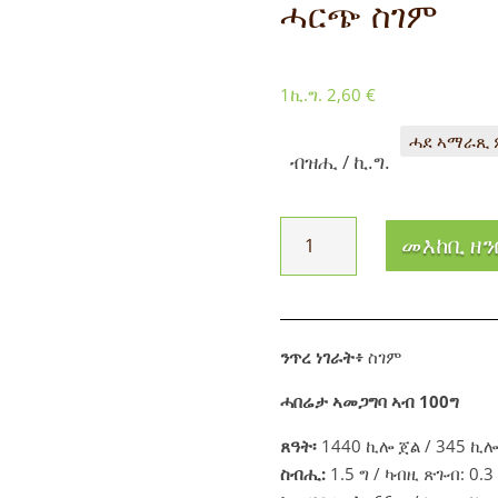
ሓርጭ ስገም
1ኪ.ግ.
2,60
€
ብዝሒ / ኪ.ግ.
Gerstenmehl
መእከቢ ዘን
ብዝሒ
ንጥረ ነገራት፥
ስገም
ሓበሬታ ኣመጋግባ ኣብ 100ግ
ጸዓት፡
1440 ኪሎ ጀል / 345 ኪሎ
ስብሒ:
1.5 ግ / ካብዚ ጽጉብ: 0.3