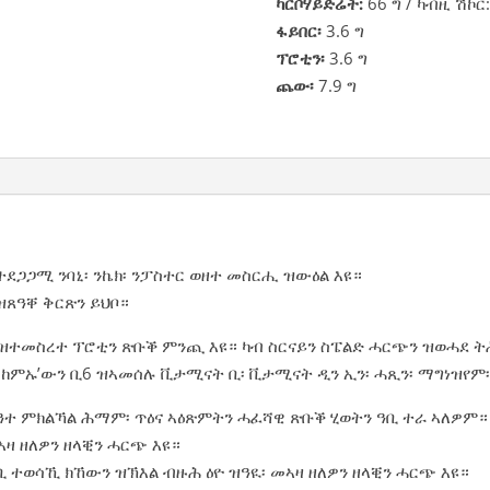
ካርቦሃይድሬት:
66 ግ / ካብዚ ሽኮር:
ፋይበር፡
3.6 ግ
ፕሮቲን፡
3.6 ግ
ጨው፡
7.9 ግ
ደጋጋሚ ንባኒ፡ ንኬክ፡ ንፓስተር ወዘተ መስርሒ ዝውዕል እዩ።
ዝጸዓቐ ቅርጽን ይህቦ።
ዝተመስረተ ፕሮቲን ጽቡቕ ምንጪ እዩ። ካብ ስርናይን ስፔልድ ሓርጭን ዝወሓደ ት
፡ ከምኡ’ውን ቢ6 ዝኣመሰሉ ቪታሚናት ቢ፡ ቪታሚናት ዲን ኢን፡ ሓጺን፡ ማግነዝየም
ዓተ ምክልኻል ሕማም፡ ጥዕና ኣዕጽምትን ሓፈሻዊ ጽቡቕ ሂወትን ዓቢ ተራ ኣለዎም።
ኣዛ ዘለዎን ዘላቒን ሓርጭ እዩ።
 ተወሳኺ ክኸውን ዝኽእል ብዙሕ ዕዮ ዝዓዪ፡ መኣዛ ዘለዎን ዘላቒን ሓርጭ እዩ።