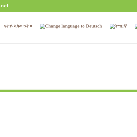
.net
ናተይ ኣካውንት።