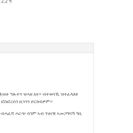
 2.2 ግ
ሕዝቶ ግሉተን ዝሓዘ እዩ። ብተወሳኺ ዝተፈላለዩ
፡ ፎስፎረስን ዚንጎን ይርከብዎም።
 ብሓፈሻ ሓርጭ ስገም ኣብ ጥዕናዊ ኣመጋግባኻ ዓቢ