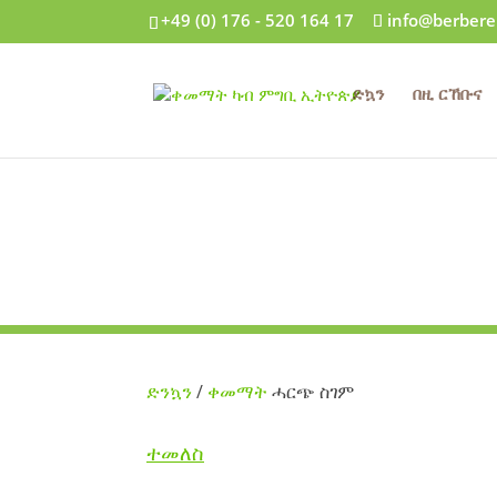
+49 (0) 176 - 520 164 17
info@berbere
ድኳን
በዚ ርኸቡና
ድንኳን
/
ቀመማት
ሓርጭ ስገም
ተመለስ