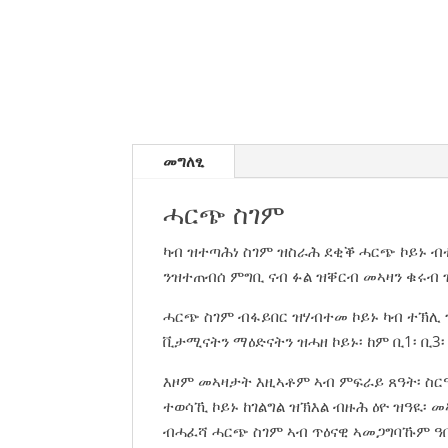
መግለፂ
ሓርጭ ስገም
ካብ ዝተጣሕነ ስገም ዝስራሕ ደቂቕ ሓርጭ ኮይኑ ብተ
ንዝተጠብሰ ምግቢ ናብ ፉል ዝቐርብ መኣዛን ቁሩብ 
ሓርጭ ስገም ብፋይበር ዝሃብተመ ኮይኑ ካብ ተኽሊ 
ቪታሚናትን ማዕድናትን ዝሓዘ ኮይኑ፡ ከም ቢ1፡ ቢ3
እዞም መኣዛታት እዚኣቶም ኣብ ምፍራይ ጸዓት፡ ስር
ተወሳኺ ኮይኑ ከገልግል ዝኽእል ብዙሕ ዕዮ ዝዓዪ፡ መ
ብሓፈሻ ሓርጭ ስገም ኣብ ጥዕናዊ ኣመጋግባኹም ዓቢ