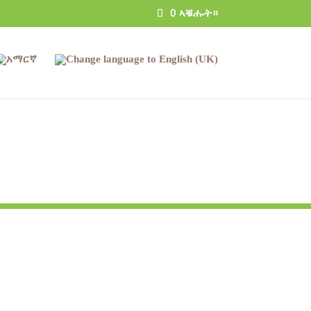
0 ኣቑሑት።