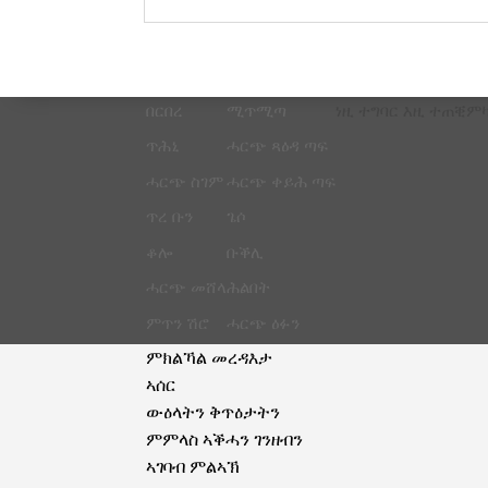
በርበረ
ሚጥሚጣ
ነዚ ተግባር እዚ ተጠቒምካ
ጥሕኒ
ሓርጭ ጻዕዳ ጣፍ
ሓርጭ ስገም
ሓርጭ ቀይሕ ጣፍ
ጥረ ቡን
ጌሶ
ቆሎ
ቡቕሊ
ሓርጭ መሸላ
ሕልበት
ምጥን ሽሮ
ሓርጭ ዕፉን
ምክልኻል መረዳእታ
ኣሰር
ውዕላትን ቅጥዕታትን
ምምላስ ኣቕሓን ገንዘብን
ኣገባብ ምልኣኽ