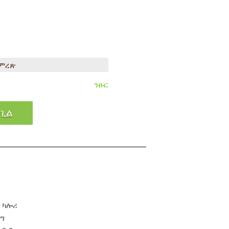
ንፁር
ቢል
 ካሎሪ
 ግ