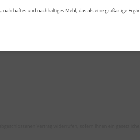
es, nahrhaftes und nachhaltiges Mehl, das als eine großartige Er
abgeschlossenen Vertrag widerrufen, sofern Ihnen ein gesetzliche