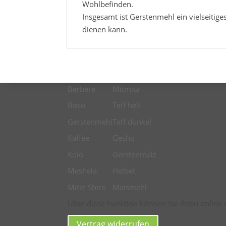
Wohlbefinden.
Insgesamt ist Gerstenmehl ein vielseitig
dienen kann.
Berbere
Mitmita
Boso
Teff hell
Gerstenmehl
Teff dunkel
Kaffee
Gesho
Kolo
Gerstenmalz
Meshela
Helbet
Mitin Shiro
Maismehl
Über diese Funktion können Sie Ihren online 
Vertrag widerrufen