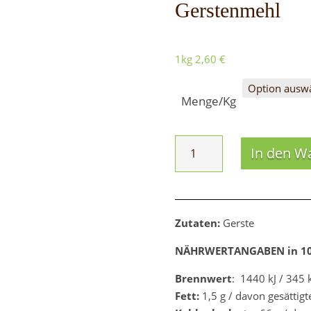
Gerstenmehl
1kg
2,60
€
Menge/Kg
Gerstenmehl
In den W
Menge
Zutaten:
Gerste
NÄHRWERTANGABEN in 1
Brennwert
: 1440 kJ / 345 
Fett:
1,5 g / davon gesättigt