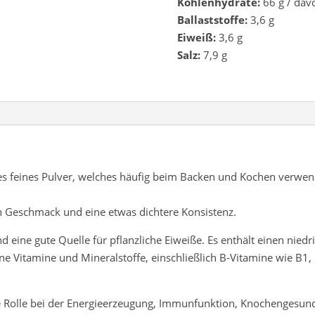
Kohlenhydrate:
66 g / davo
Ballaststoffe:
3,6 g
Eiweiß:
3,6 g
Salz:
7,9 g
s feines Pulver, welches häufig beim Backen und Kochen verwende
n Geschmack und eine etwas dichtere Konsistenz.
nd eine gute Quelle für pflanzliche Eiweiße. Es enthält einen nied
e Vitamine und Mineralstoffe, einschließlich B-Vitamine wie B1, 
he Rolle bei der Energieerzeugung, Immunfunktion, Knochengesun