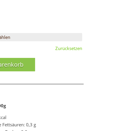
Zurücksetzen
arenkorb
00g
kcal
e Fettsäuren: 0,3 g