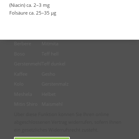
(Niacin) ca. 2–3 mg
Folsäure ca. 25–35 µg
Berbere
Mitmita
Boso
Teff hell
Gerstenmehl
Teff dunkel
Kaffee
Gesho
Kolo
Gerstenmalz
Meshela
Helbet
Mitin Shiro
Maismehl
Über diese Funktion können Sie Ihren online
abgeschlossenen Vertrag widerrufen, sofern Ihnen
ein gesetzliches Widerrufsrecht zusteht.